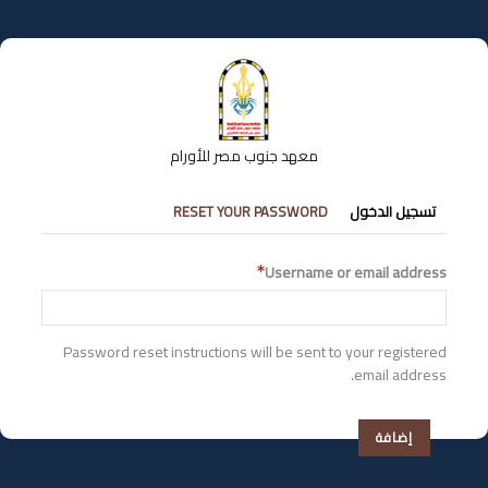
تجاوز
إلى
المحتوى
الرئيسي
معهد جنوب مصر للأورام
التبويبات
تسجيل الدخول
RESET YOUR PASSWORD
الأساسية
Username or email address
Password reset instructions will be sent to your registered
email address.