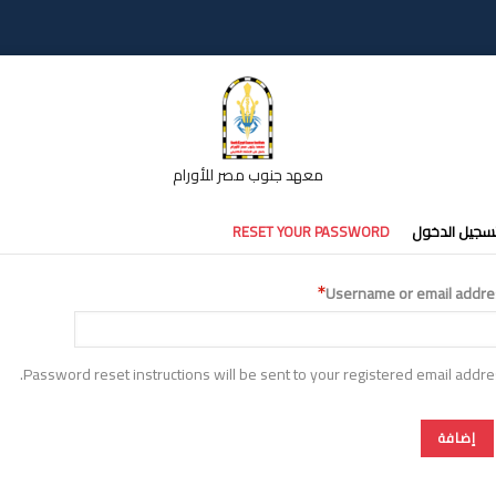
معهد جنوب مصر للأورام
تبويبات
سجيل الدخول
RESET YOUR PASSWORD
أساسية
Username or email addre
Password reset instructions will be sent to your registered email addre