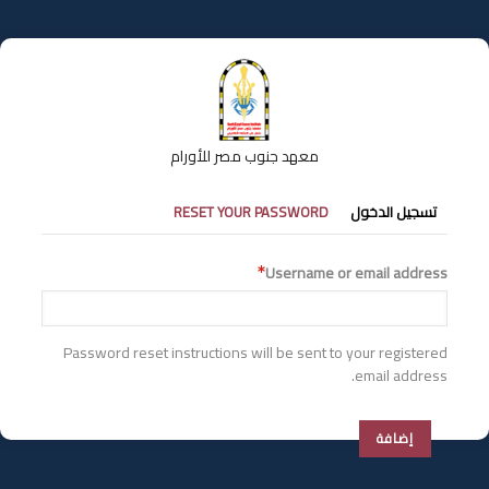
تجاوز
إلى
المحتوى
الرئيسي
معهد جنوب مصر للأورام
التبويبات
تسجيل الدخول
RESET YOUR PASSWORD
الأساسية
Username or email address
Password reset instructions will be sent to your registered
email address.