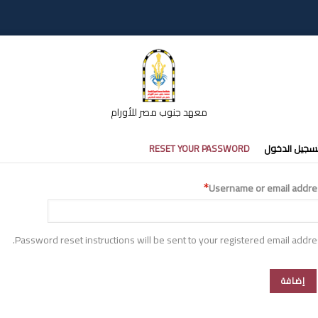
معهد جنوب مصر للأورام
تبويبات
سجيل الدخول
RESET YOUR PASSWORD
أساسية
Username or email addre
Password reset instructions will be sent to your registered email addre