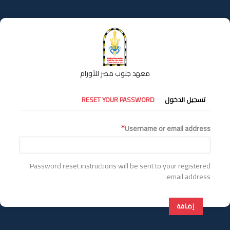
تجاوز
إلى
المحتوى
الرئيسي
معهد جنوب مصر للأورام
التبويبات
تسجيل الدخول
RESET YOUR PASSWORD
الأساسية
Username or email address
Password reset instructions will be sent to your registered
email address.