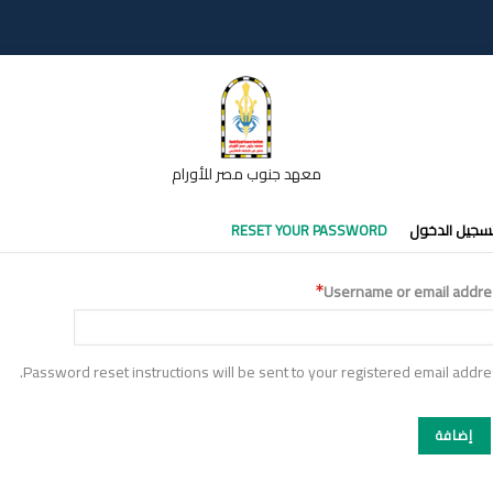
معهد جنوب مصر للأورام
تبويبات
سجيل الدخول
RESET YOUR PASSWORD
أساسية
Username or email addre
Password reset instructions will be sent to your registered email addre