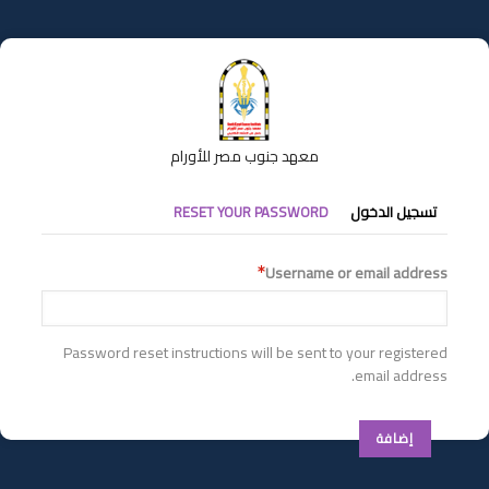
تجاوز
إلى
المحتوى
الرئيسي
معهد جنوب مصر للأورام
التبويبات
تسجيل الدخول
RESET YOUR PASSWORD
الأساسية
Username or email address
Password reset instructions will be sent to your registered
email address.