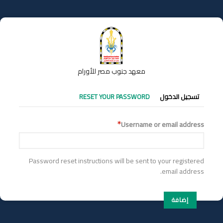
تجاوز
إلى
المحتوى
الرئيسي
معهد جنوب مصر للأورام
التبويبات
تسجيل الدخول
RESET YOUR PASSWORD
الأساسية
Username or email address
Password reset instructions will be sent to your registered
email address.