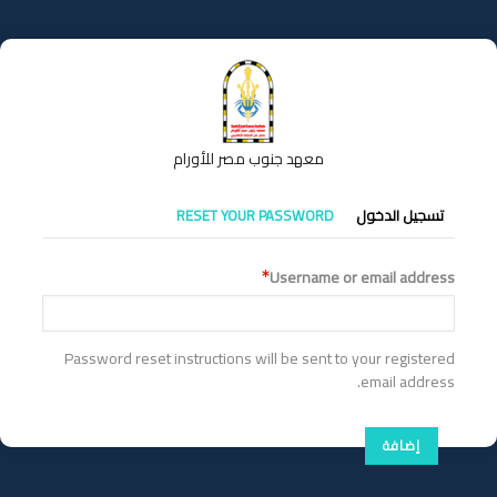
تجاوز
إلى
المحتوى
الرئيسي
معهد جنوب مصر للأورام
التبويبات
تسجيل الدخول
RESET YOUR PASSWORD
الأساسية
Username or email address
Password reset instructions will be sent to your registered
email address.