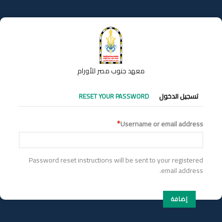
تجاوز
إلى
المحتوى
الرئيسي
معهد جنوب مصر للأورام
التبويبات
تسجيل الدخول
RESET YOUR PASSWORD
الأساسية
Username or email address
Password reset instructions will be sent to your registered
email address.