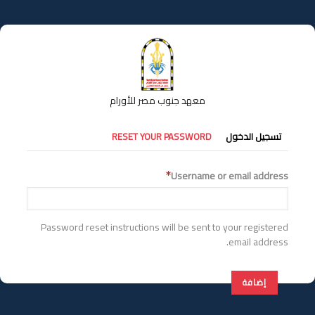
تجاوز
إلى
المحتوى
الرئيسي
معهد جنوب مصر للأورام
التبويبات
تسجيل الدخول
RESET YOUR PASSWORD
الأساسية
Username or email address
Password reset instructions will be sent to your registered
email address.