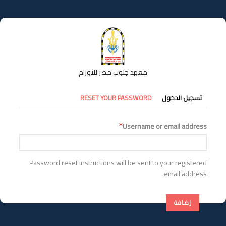
تجاوز
إلى
المحتوى
الرئيسي
معهد جنوب مصر للأورام
التبويبات
تسجيل الدخول
RESET YOUR PASSWORD
الأساسية
Username or email address
Password reset instructions will be sent to your registered
email address.