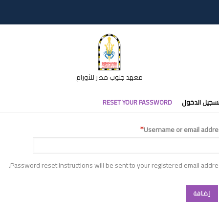
معهد جنوب مصر للأورام
تبويبات
سجيل الدخول
RESET YOUR PASSWORD
أساسية
Username or email addre
Password reset instructions will be sent to your registered email addre