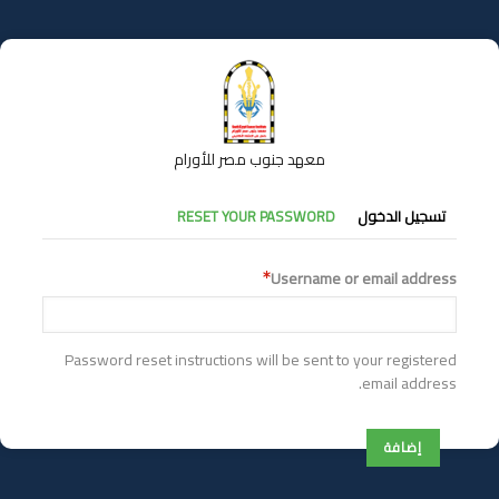
تجاوز
إلى
المحتوى
الرئيسي
معهد جنوب مصر للأورام
التبويبات
تسجيل الدخول
RESET YOUR PASSWORD
الأساسية
Username or email address
Password reset instructions will be sent to your registered
email address.