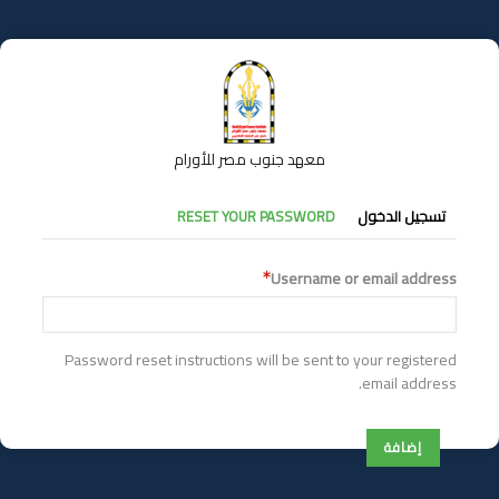
تجاوز
إلى
المحتوى
الرئيسي
معهد جنوب مصر للأورام
التبويبات
تسجيل الدخول
RESET YOUR PASSWORD
الأساسية
Username or email address
Password reset instructions will be sent to your registered
email address.