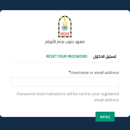
تجاوز
إلى
المحتوى
الرئيسي
معهد جنوب مصر للأورام
التبويبات
تسجيل الدخول
RESET YOUR PASSWORD
الأساسية
Username or email address
Password reset instructions will be sent to your registered
email address.