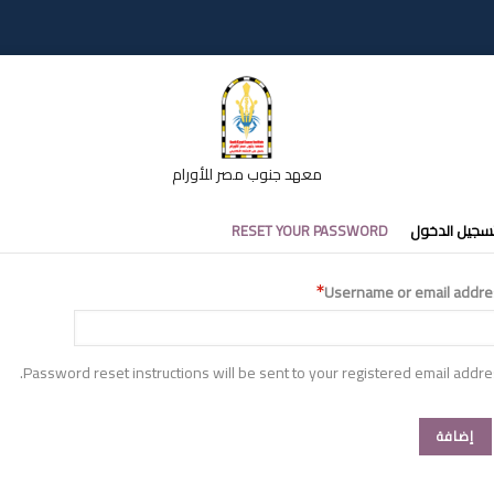
معهد جنوب مصر للأورام
تبويبات
سجيل الدخول
RESET YOUR PASSWORD
أساسية
Username or email addre
Password reset instructions will be sent to your registered email addre