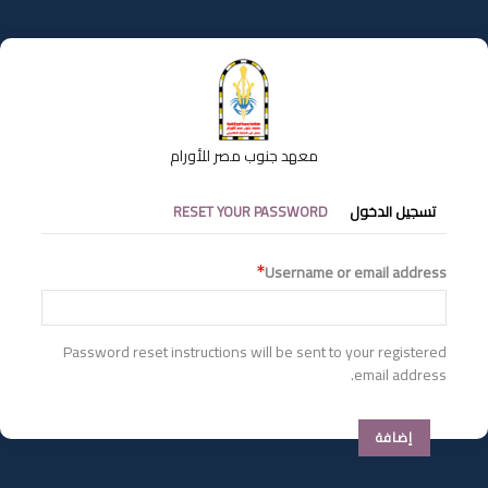
تجاوز
إلى
المحتوى
الرئيسي
معهد جنوب مصر للأورام
التبويبات
تسجيل الدخول
RESET YOUR PASSWORD
الأساسية
Username or email address
Password reset instructions will be sent to your registered
email address.