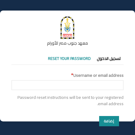
تجاوز
إلى
المحتوى
الرئيسي
معهد جنوب مصر للأورام
التبويبات
تسجيل الدخول
RESET YOUR PASSWORD
الأساسية
Username or email address
Password reset instructions will be sent to your registered
email address.