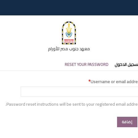
معهد جنوب مصر للأورام
تبويبات
سجيل الدخول
RESET YOUR PASSWORD
أساسية
Username or email addre
Password reset instructions will be sent to your registered email addre