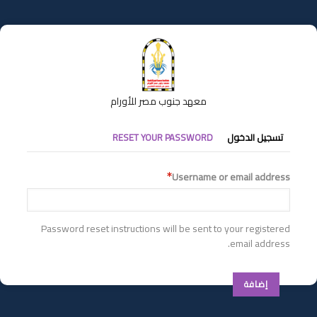
تجاوز
إلى
المحتوى
الرئيسي
معهد جنوب مصر للأورام
التبويبات
تسجيل الدخول
RESET YOUR PASSWORD
الأساسية
Username or email address
Password reset instructions will be sent to your registered
email address.