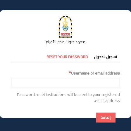
تجاوز
إلى
المحتوى
الرئيسي
معهد جنوب مصر للأورام
التبويبات
تسجيل الدخول
RESET YOUR PASSWORD
الأساسية
Username or email address
Password reset instructions will be sent to your registered
email address.