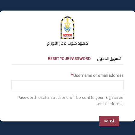
تجاوز
إلى
المحتوى
الرئيسي
معهد جنوب مصر للأورام
التبويبات
تسجيل الدخول
RESET YOUR PASSWORD
الأساسية
Username or email address
Password reset instructions will be sent to your registered
email address.