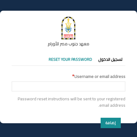
تجاوز
إلى
المحتوى
الرئيسي
معهد جنوب مصر للأورام
التبويبات
تسجيل الدخول
RESET YOUR PASSWORD
الأساسية
Username or email address
Password reset instructions will be sent to your registered
email address.