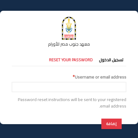
تجاوز
إلى
المحتوى
الرئيسي
معهد جنوب مصر للأورام
التبويبات
تسجيل الدخول
RESET YOUR PASSWORD
الأساسية
Username or email address
Password reset instructions will be sent to your registered
email address.