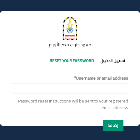
تجاوز
إلى
المحتوى
الرئيسي
معهد جنوب مصر للأورام
التبويبات
تسجيل الدخول
RESET YOUR PASSWORD
الأساسية
Username or email address
Password reset instructions will be sent to your registered
email address.