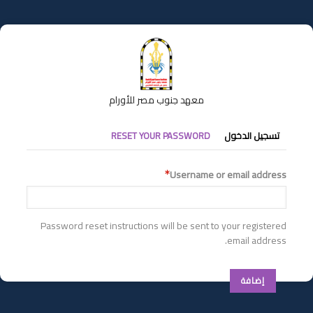
تجاوز
إلى
المحتوى
الرئيسي
معهد جنوب مصر للأورام
التبويبات
تسجيل الدخول
RESET YOUR PASSWORD
الأساسية
Username or email address
Password reset instructions will be sent to your registered
email address.