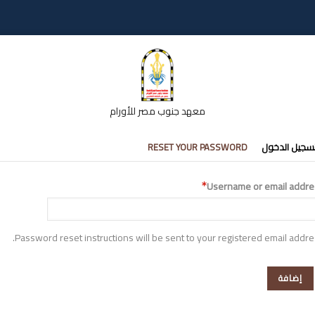
معهد جنوب مصر للأورام
تبويبات
سجيل الدخول
RESET YOUR PASSWORD
أساسية
Username or email addre
Password reset instructions will be sent to your registered email addre