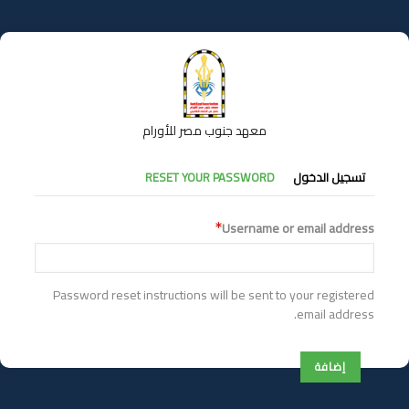
تجاوز
إلى
المحتوى
الرئيسي
معهد جنوب مصر للأورام
التبويبات
تسجيل الدخول
RESET YOUR PASSWORD
الأساسية
Username or email address
Password reset instructions will be sent to your registered
email address.