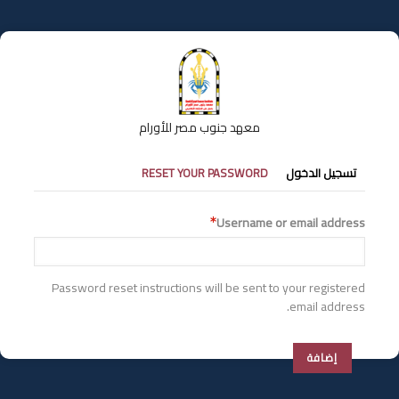
تجاوز
إلى
المحتوى
الرئيسي
معهد جنوب مصر للأورام
التبويبات
تسجيل الدخول
RESET YOUR PASSWORD
الأساسية
Username or email address
Password reset instructions will be sent to your registered
email address.