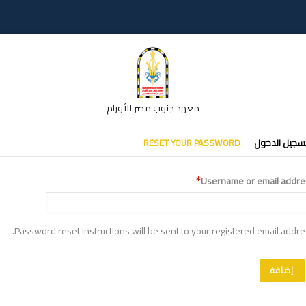
معهد جنوب مصر للأورام
تبويبات
سجيل الدخول
RESET YOUR PASSWORD
أساسية
Username or email addre
Password reset instructions will be sent to your registered email addre