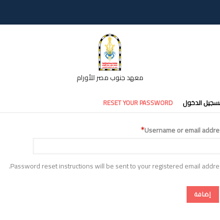
معهد جنوب مصر للأورام
تبويبات
سجيل الدخول
RESET YOUR PASSWORD
أساسية
Username or email addre
Password reset instructions will be sent to your registered email addre