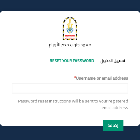
تجاوز
إلى
المحتوى
الرئيسي
معهد جنوب مصر للأورام
التبويبات
تسجيل الدخول
RESET YOUR PASSWORD
الأساسية
Username or email address
Password reset instructions will be sent to your registered
email address.