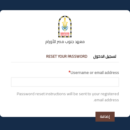
تجاوز
إلى
المحتوى
الرئيسي
معهد جنوب مصر للأورام
التبويبات
تسجيل الدخول
RESET YOUR PASSWORD
الأساسية
Username or email address
Password reset instructions will be sent to your registered
email address.