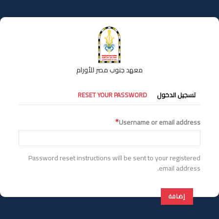
تجاوز
إلى
المحتوى
الرئيسي
معهد جنوب مصر للأورام
التبويبات
تسجيل الدخول
RESET YOUR PASSWORD
الأساسية
Username or email address
Password reset instructions will be sent to your registered
email address.