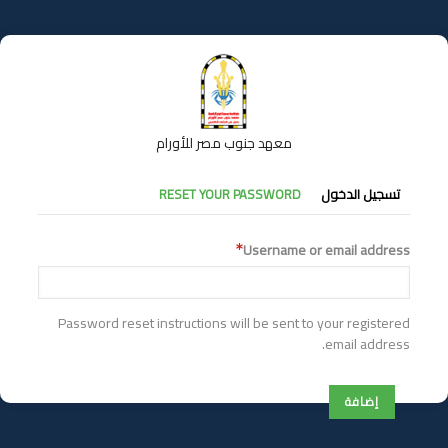
تجاوز
إلى
المحتوى
الرئيسي
معهد جنوب مصر للأورام
التبويبات
تسجيل الدخول
RESET YOUR PASSWORD
الأساسية
Username or email address
Password reset instructions will be sent to your registered
email address.