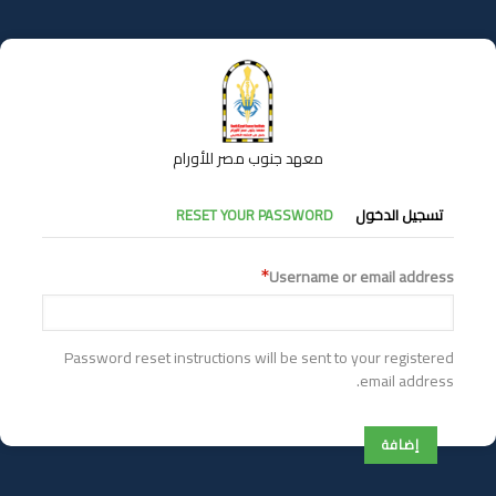
تجاوز
إلى
المحتوى
الرئيسي
معهد جنوب مصر للأورام
التبويبات
تسجيل الدخول
RESET YOUR PASSWORD
الأساسية
Username or email address
Password reset instructions will be sent to your registered
email address.