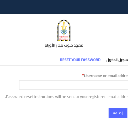
معهد جنوب مصر للأورام
تبويبات
سجيل الدخول
RESET YOUR PASSWORD
أساسية
Username or email addre
Password reset instructions will be sent to your registered email addre