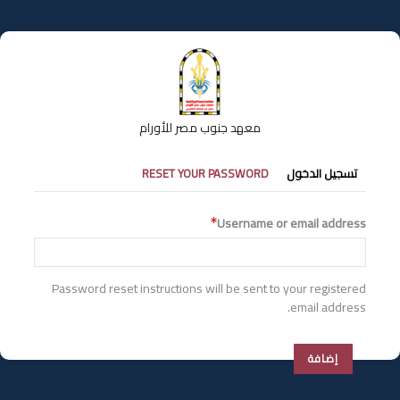
تجاوز
إلى
المحتوى
الرئيسي
معهد جنوب مصر للأورام
التبويبات
تسجيل الدخول
RESET YOUR PASSWORD
الأساسية
Username or email address
Password reset instructions will be sent to your registered
email address.