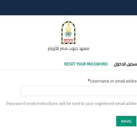
معهد جنوب مصر للأورام
تبويبات
سجيل الدخول
RESET YOUR PASSWORD
أساسية
Username or email addre
Password reset instructions will be sent to your registered email addre