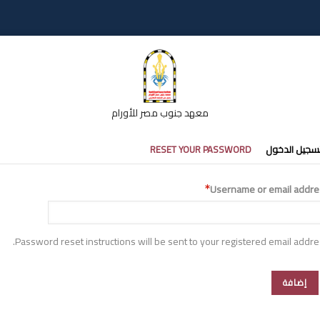
معهد جنوب مصر للأورام
تبويبات
سجيل الدخول
RESET YOUR PASSWORD
أساسية
Username or email addre
Password reset instructions will be sent to your registered email addre