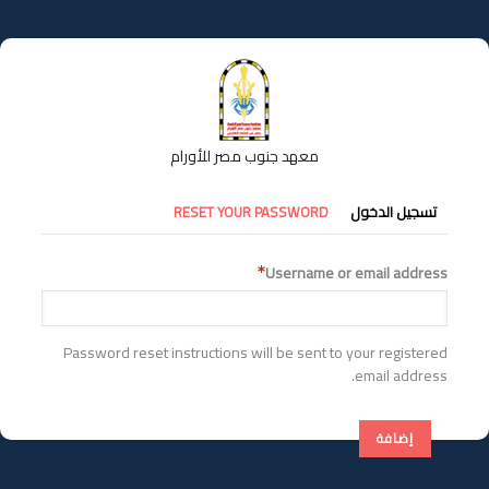
تجاوز
إلى
المحتوى
الرئيسي
معهد جنوب مصر للأورام
التبويبات
تسجيل الدخول
RESET YOUR PASSWORD
الأساسية
Username or email address
Password reset instructions will be sent to your registered
email address.