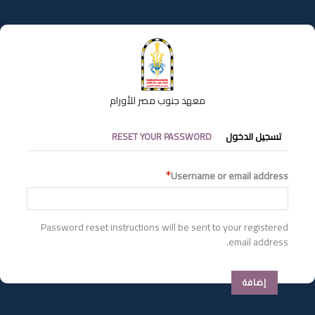
تجاوز
إلى
المحتوى
الرئيسي
معهد جنوب مصر للأورام
التبويبات
تسجيل الدخول
RESET YOUR PASSWORD
الأساسية
Username or email address
Password reset instructions will be sent to your registered
email address.