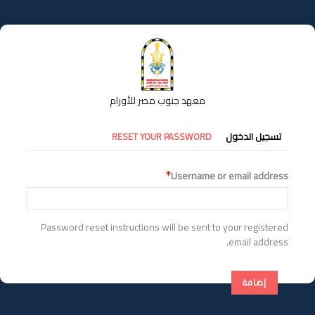
تجاوز
إلى
المحتوى
الرئيسي
معهد جنوب مصر للأورام
التبويبات
تسجيل الدخول
RESET YOUR PASSWORD
الأساسية
Username or email address
Password reset instructions will be sent to your registered
email address.