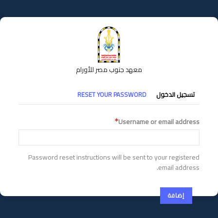
تجاوز
إلى
المحتوى
الرئيسي
معهد جنوب مصر للأورام
التبويبات
تسجيل الدخول
RESET YOUR PASSWORD
الأساسية
Username or email address
Password reset instructions will be sent to your registered
email address.