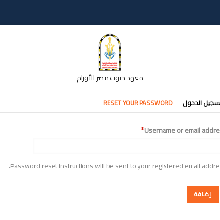
معهد جنوب مصر للأورام
تبويبات
سجيل الدخول
RESET YOUR PASSWORD
أساسية
Username or email addre
Password reset instructions will be sent to your registered email addre