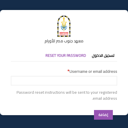
تجاوز
إلى
المحتوى
الرئيسي
معهد جنوب مصر للأورام
التبويبات
تسجيل الدخول
RESET YOUR PASSWORD
الأساسية
Username or email address
Password reset instructions will be sent to your registered
email address.