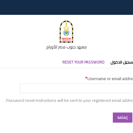
معهد جنوب مصر للأورام
تبويبات
سجيل الدخول
RESET YOUR PASSWORD
أساسية
Username or email addre
Password reset instructions will be sent to your registered email addre