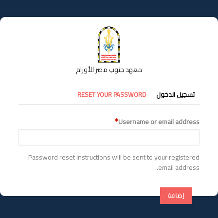
تجاوز
إلى
المحتوى
الرئيسي
معهد جنوب مصر للأورام
التبويبات
تسجيل الدخول
RESET YOUR PASSWORD
الأساسية
Username or email address
Password reset instructions will be sent to your registered
email address.