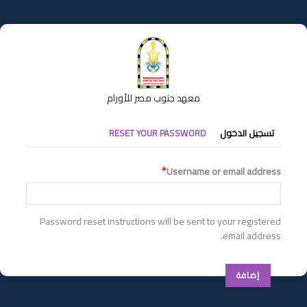
تجاوز
إلى
المحتوى
الرئيسي
معهد جنوب مصر للأورام
التبويبات
تسجيل الدخول
RESET YOUR PASSWORD
الأساسية
Username or email address
Password reset instructions will be sent to your registered
email address.